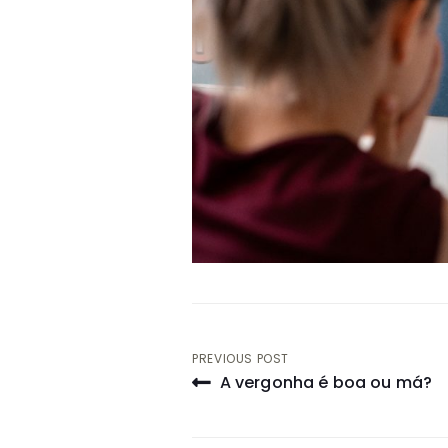
Navegação
PREVIOUS POST
A vergonha é boa ou má?
de