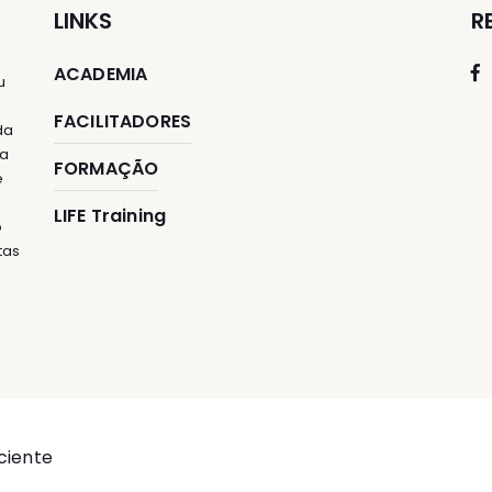
LINKS
R
ACADEMIA
u
FACILITADORES
da
ia
FORMAÇÃO
e
LIFE Training
o
tas
e
ciente