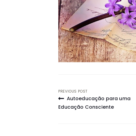
Navegação
PREVIOUS POST
Autoeducação para uma
de
Educação Consciente
artigos