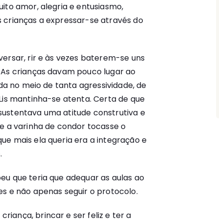
ito amor, alegria e entusiasmo,
 crianças a expressar-se através do
ersar, rir e às vezes baterem-se uns
 As crianças davam pouco lugar ao
ida no meio de tanta agressividade, de
Lis mantinha-se atenta. Certa de que
ustentava uma atitude construtiva e
ue a varinha de condor tocasse o
ue mais ela queria era a integração e
.
eu que teria que adequar as aulas ao
es e não apenas seguir o protocolo.
riança, brincar e ser feliz e ter a