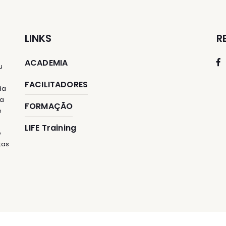
LINKS
R
ACADEMIA
u
FACILITADORES
da
ia
FORMAÇÃO
e
LIFE Training
o
tas
e