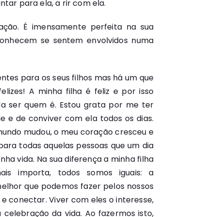
antar para ela, a rir com ela.
ação. É imensamente perfeita na sua
 conhecem se sentem envolvidos numa
entes para os seus filhos mas há um que
izes! A minha filha é feliz e por isso
ela ser quem é. Estou grata por me ter
ãe e de conviver com ela todos os dias.
 mundo mudou, o meu coração cresceu e
 para todas aquelas pessoas que um dia
ha vida. Na sua diferença a minha filha
is importa, todos somos iguais: a
lhor que podemos fazer pelos nossos
 e conectar. Viver com eles o interesse,
a celebração da vida. Ao fazermos isto,