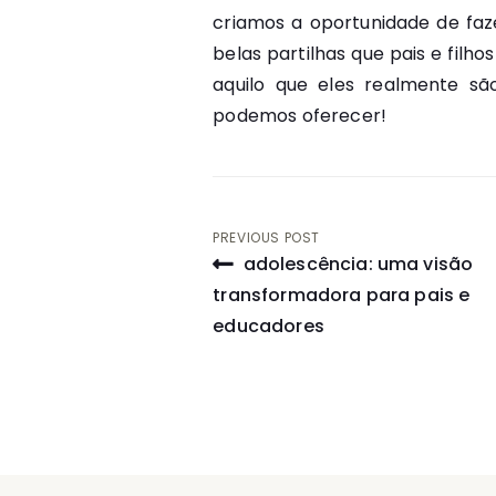
criamos a oportunidade de faz
belas partilhas que pais e fil
aquilo que eles realmente sã
podemos oferecer!
Navegação
PREVIOUS POST
adolescência: uma visão
de
transformadora para pais e
educadores
artigos