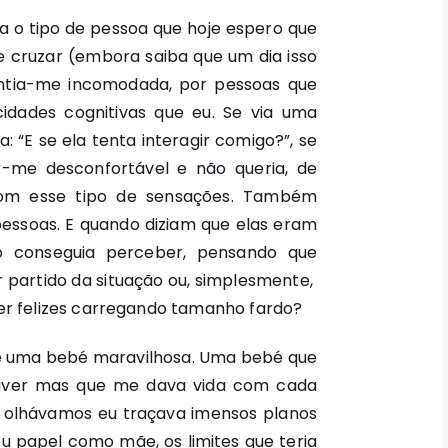
a o tipo de pessoa que hoje espero que
e cruzar (embora saiba que um dia isso
sentia-me incomodada, por pessoas que
dades cognitivas que eu. Se via uma
 “E se ela tenta interagir comigo?”, se
ir-me desconfortável e não queria, de
com esse tipo de sensações. Também
pessoas. E quando diziam que elas eram
o conseguia perceber, pensando que
r partido da situação ou, simplesmente,
r felizes carregando tamanho fardo?
de uma bebé maravilhosa. Uma bebé que
iver mas que me dava vida com cada
s olhávamos eu traçava imensos planos
eu papel como mãe, os limites que teria