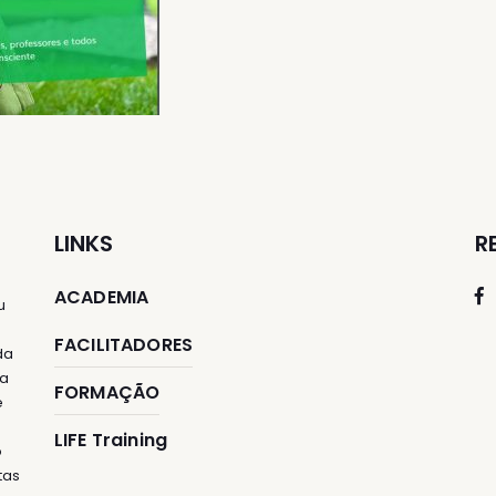
LINKS
R
ACADEMIA
u
FACILITADORES
da
ia
FORMAÇÃO
e
LIFE Training
o
tas