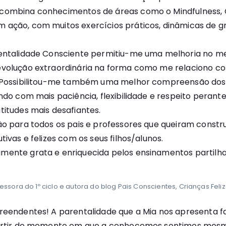
combina conhecimentos de áreas como o Mindfulness, C
ação, com muitos exercícios práticos, dinâmicas de gr
rentalidade Consciente permitiu-me uma melhoria no m
evolução extraordinária na forma como me relaciono c
. Possibilitou-me também uma melhor compreensão d
ndo com mais paciência, flexibilidade e respeito perante
titudes mais desafiantes.
ão para todos os pais e professores que queiram constru
tivas e felizes com os seus filhos/alunos.
mente grata e enriquecida pelos ensinamentos partilh
ssora do 1º ciclo e autora do blog Pais Conscientes, Crianças Feli
reendentes! A parentalidade que a Mia nos apresenta f
partir do momento em que a conhecemos sentimos mes