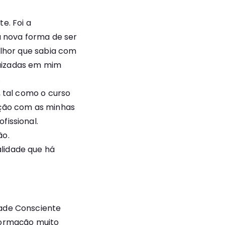
e. Foi a
 nova forma de ser
elhor que sabia com
raizadas em mim
.
, tal como o curso
ação com as minhas
fissional.
ão.
lidade que há
dade Consciente
formação muito