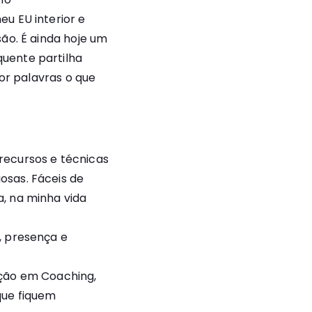
u EU interior e
ão. É ainda hoje um
uente partilha
por palavras o que
recursos e técnicas
osas. Fáceis de
, na minha vida
, presença e
cação em Coaching,
que fiquem