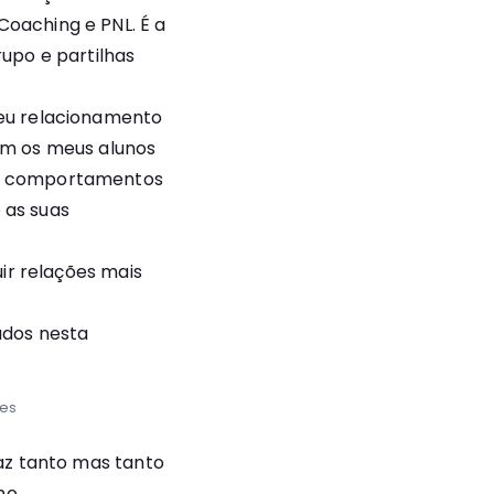
oaching e PNL. É a
upo e partilhas
eu relacionamento
om os meus alunos
os comportamentos
 as suas
ir relações mais
ados nesta
zes
az tanto mas tanto
mo