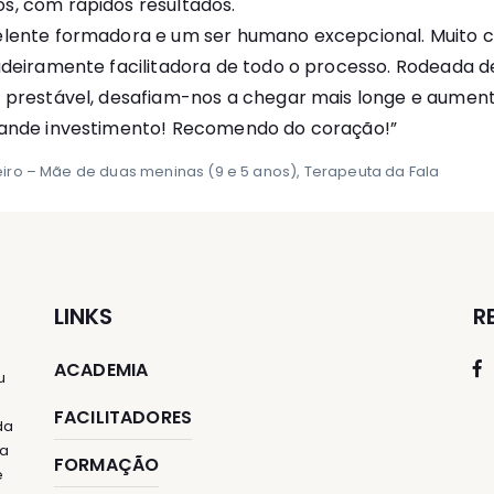
s, com rápidos resultados.
elente formadora e um ser humano excepcional. Muito 
adeiramente facilitadora de todo o processo. Rodeada 
 prestável, desafiam-nos a chegar mais longe e aument
rande investimento! Recomendo do coração!”
eiro – Mãe de duas meninas (9 e 5 anos), Terapeuta da Fala
LINKS
R
ACADEMIA
u
FACILITADORES
da
ia
FORMAÇÃO
e