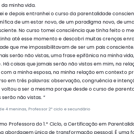
 da minha vida.
ei e depois entranhei o curso da parentalidade conscient
ífica de um estar novo, de um paradigma novo, de uma
nsciente. No curso tomei consciência que tinha feito o m
 tinha até esse momento e descobri muitas crenças en
ade que me impossibilitavam de ser um pais consciente
mais serão não vistas, uma frase epifânica na minha vida
. Há coisas que jamais serão não vistas em mim, na rel
ão com a minha esposa, na minha relação em contexto pro
rso em três palavras: observação, congruência e intenç
 voltou a ser a mesma porque desde o curso de parenta
 serão não vistas. ”
 de 4 meninas, Professor 2º ciclo e secundário
 Professora do 1.º Ciclo, a Certificação em Parentali
 abordagem única de transformação pessoal. É uma 