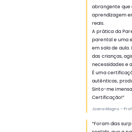
abrangente que 
aprendizagem em 
reais.
A prática da Pa
parental e uma 
em sala de aula
das crianças, agi
necessidades e a
É uma certificaç
autênticas, produ
Sinto-me imensa
Certificação!”
Joana Magno – Profe
“Foram dias surp
sentido, que a 