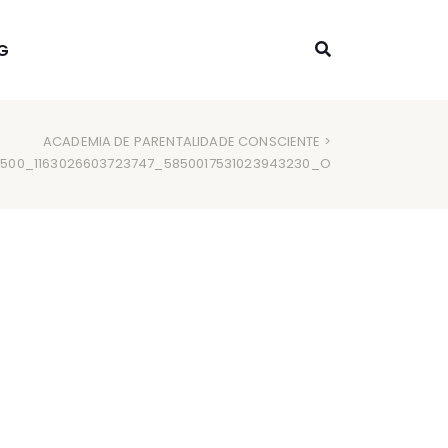
G
ACADEMIA DE PARENTALIDADE CONSCIENTE
>
18500_1163026603723747_5850017531023943230_O