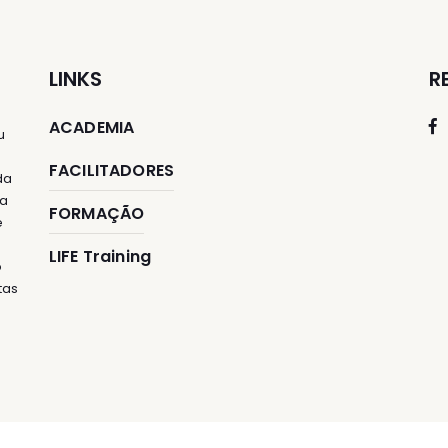
LINKS
R
ACADEMIA
u
FACILITADORES
da
ia
FORMAÇÃO
e
LIFE Training
o
tas
e